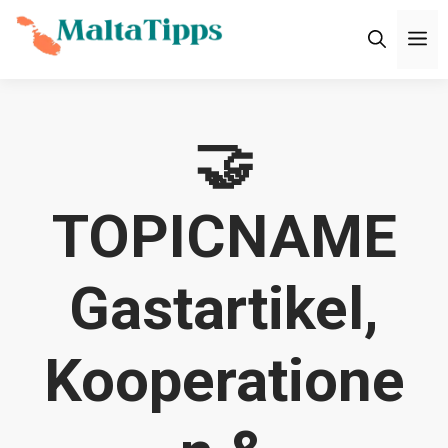
Zum
M
Inhalt
springen
🤝
TOPICNAME
Gastartikel,
Kooperatione